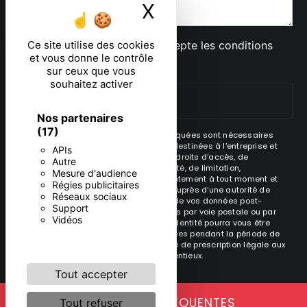
X
Masquer le ban
En cochant cette case, j'accepte les conditions
Ce site utilise des cookies
et vous donne le contrôle
particulières ci-dessous **
sur ceux que vous
souhaitez activer
ENVOYER
Nos partenaires
(17)
** Les données personnelles communiquées sont nécessaires
aux fins de vous contacter. Elles sont destinées à l'entreprise et
APIs
ses sous-traitants. Vous disposez de droits d’accès, de
Autre
rectification, d’effacement, de portabilité, de limitation,
Mesure d'audience
d’opposition, de retrait de votre consentement à tout moment et
Régies publicitaires
du droit d’introduire une réclamation auprès d’une autorité de
Réseaux sociaux
contrôle, ainsi que d’organiser le sort de vos données post-
Support
mortem. Vous pouvez exercer ces droits par voie postale ou par
Vidéos
courrier électronique. Un justificatif d'identité pourra vous être
demandé. Nous conservons vos données pendant la période de
prise de contact puis pendant la durée de prescription légale aux
fins probatoire et de gestion des contentieux.
Tout accepter
RECHERCHES FRÉQUENTES
Tout refuser