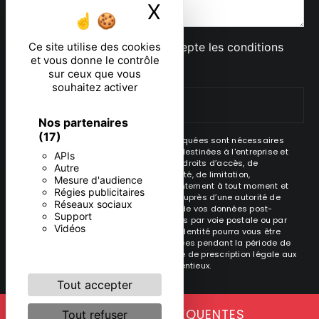
X
Masquer le ban
En cochant cette case, j'accepte les conditions
Ce site utilise des cookies
et vous donne le contrôle
particulières ci-dessous **
sur ceux que vous
souhaitez activer
ENVOYER
Nos partenaires
(17)
** Les données personnelles communiquées sont nécessaires
aux fins de vous contacter. Elles sont destinées à l'entreprise et
APIs
ses sous-traitants. Vous disposez de droits d’accès, de
Autre
rectification, d’effacement, de portabilité, de limitation,
Mesure d'audience
d’opposition, de retrait de votre consentement à tout moment et
Régies publicitaires
du droit d’introduire une réclamation auprès d’une autorité de
Réseaux sociaux
contrôle, ainsi que d’organiser le sort de vos données post-
Support
mortem. Vous pouvez exercer ces droits par voie postale ou par
Vidéos
courrier électronique. Un justificatif d'identité pourra vous être
demandé. Nous conservons vos données pendant la période de
prise de contact puis pendant la durée de prescription légale aux
fins probatoire et de gestion des contentieux.
Tout accepter
RECHERCHES FRÉQUENTES
Tout refuser