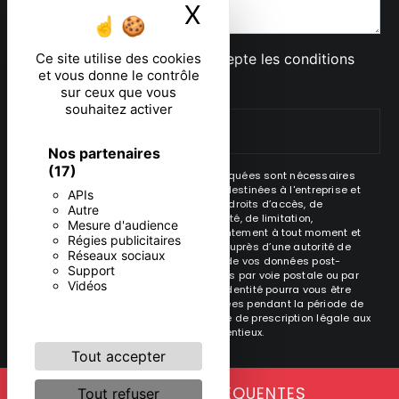
X
Masquer le ban
En cochant cette case, j'accepte les conditions
Ce site utilise des cookies
et vous donne le contrôle
particulières ci-dessous **
sur ceux que vous
souhaitez activer
ENVOYER
Nos partenaires
(17)
** Les données personnelles communiquées sont nécessaires
aux fins de vous contacter. Elles sont destinées à l'entreprise et
APIs
ses sous-traitants. Vous disposez de droits d’accès, de
Autre
rectification, d’effacement, de portabilité, de limitation,
Mesure d'audience
d’opposition, de retrait de votre consentement à tout moment et
Régies publicitaires
du droit d’introduire une réclamation auprès d’une autorité de
Réseaux sociaux
contrôle, ainsi que d’organiser le sort de vos données post-
Support
mortem. Vous pouvez exercer ces droits par voie postale ou par
Vidéos
courrier électronique. Un justificatif d'identité pourra vous être
demandé. Nous conservons vos données pendant la période de
prise de contact puis pendant la durée de prescription légale aux
fins probatoire et de gestion des contentieux.
Tout accepter
RECHERCHES FRÉQUENTES
Tout refuser