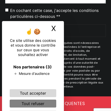
En cochant cette case, j'accepte les conditions
particulières ci-dessous **
X
Masquer le ban
ENVOYER
Ce site utilise des cookies
** Les données personnelles communiquées sont nécessaires
et vous donne le contrôle
aux fins de vous contacter. Elles sont destinées à l'entreprise et
sur ceux que vous
ses sous-traitants. Vous disposez de droits d’accès, de
souhaitez activer
rectification, d’effacement, de portabilité, de limitation,
d’opposition, de retrait de votre consentement à tout moment et
du droit d’introduire une réclamation auprès d’une autorité de
Nos partenaires
(3)
contrôle, ainsi que d’organiser le sort de vos données post-
mortem. Vous pouvez exercer ces droits par voie postale ou par
Mesure d'audience
courrier électronique. Un justificatif d'identité pourra vous être
demandé. Nous conservons vos données pendant la période de
prise de contact puis pendant la durée de prescription légale aux
fins probatoire et de gestion des contentieux.
Tout accepter
RECHERCHES FRÉQUENTES
Tout refuser