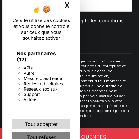
X
Masquer le ban
En cochant cette case, j'accepte les conditions
Ce site utilise des cookies
et vous donne le contrôle
particulières ci-dessous **
sur ceux que vous
souhaitez activer
ENVOYER
Nos partenaires
(17)
** Les données personnelles communiquées sont nécessaires
aux fins de vous contacter. Elles sont destinées à l'entreprise et
APIs
ses sous-traitants. Vous disposez de droits d’accès, de
Autre
rectification, d’effacement, de portabilité, de limitation,
Mesure d'audience
d’opposition, de retrait de votre consentement à tout moment et
Régies publicitaires
du droit d’introduire une réclamation auprès d’une autorité de
Réseaux sociaux
contrôle, ainsi que d’organiser le sort de vos données post-
Support
mortem. Vous pouvez exercer ces droits par voie postale ou par
Vidéos
courrier électronique. Un justificatif d'identité pourra vous être
demandé. Nous conservons vos données pendant la période de
prise de contact puis pendant la durée de prescription légale aux
fins probatoire et de gestion des contentieux.
Tout accepter
RECHERCHES FRÉQUENTES
Tout refuser