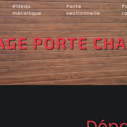
Rideau
Porte
P
métallique
sectionnelle
r
GE PORTE CH
Dép