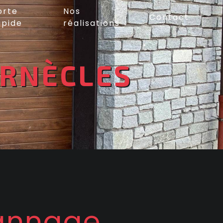
orte
Nos
Contact
apide
réalisations
ARNÈCLES
annage