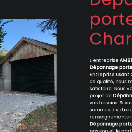
port
Char
L’entreprise
AMBT
Dépannage port
Entreprise usant 
de qualité, nous 
satisfaire. Nous 
projet de
Dépann
vos besoins. Si v
sommes à votre d
renseignements n
Dépannage port
passion et le par