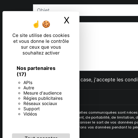
X
Masquer le ban
Ce site utilise des cookies
et vous donne le contrôle
sur ceux que vous
souhaitez activer
Nos partenaires
(17)
En cochant cette case, j'accepte les condi
APIs
Autre
Mesure d'audience
Régies publicitaires
Réseaux sociaux
Support
** Les données personnelles communiquées sont nécessair
Vidéos
rectification, d’effacement, de portabilité, de limitatio
contrôle, ainsi que d’organiser le sort de vos données po
demandé. Nous conservons vos données pendant la périod