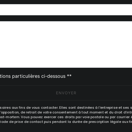
deau des cookies
tions particulières ci-dessous **
ENVOYER
es aux fins de vous contacter. Elles sont destinées à l'entreprise et ses 
n, d’opposition, de retrait de votre consentement à tout moment et du droit d’i
st-mortem. Vous pouvez exercer ces droits par voie postale ou par courrier éle
e de prise de contact puis pendant la durée de prescription légale aux fin