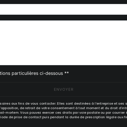
deau des cookies
tions particulières ci-dessous **
ENVOYER
es aux fins de vous contacter. Elles sont destinées à l'entreprise et ses 
n, d’opposition, de retrait de votre consentement à tout moment et du droit d’i
st-mortem. Vous pouvez exercer ces droits par voie postale ou par courrier éle
e de prise de contact puis pendant la durée de prescription légale aux fin