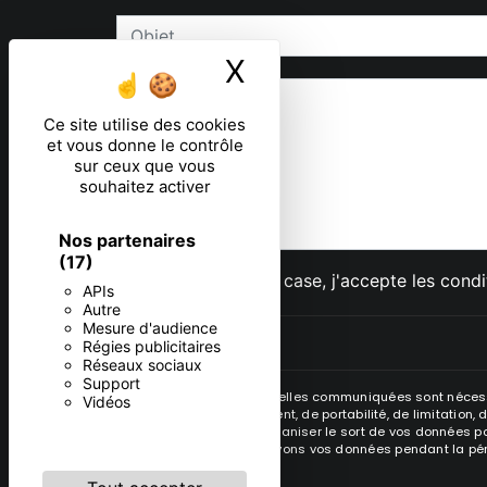
X
Masquer le ban
Ce site utilise des cookies
et vous donne le contrôle
sur ceux que vous
souhaitez activer
Nos partenaires
(17)
En cochant cette case, j'accepte les condi
APIs
Autre
Mesure d'audience
Régies publicitaires
Réseaux sociaux
Support
** Les données personnelles communiquées sont nécessair
Vidéos
rectification, d’effacement, de portabilité, de limitatio
contrôle, ainsi que d’organiser le sort de vos données po
demandé. Nous conservons vos données pendant la périod