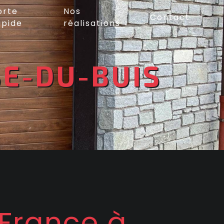
orte
Nos
Contact
apide
réalisations
SE-DU-BUIS
 France à