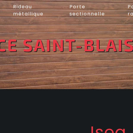
Rideau
Porte
P
métallique
sectionnelle
r
CE SAINT-BLAI
Isea