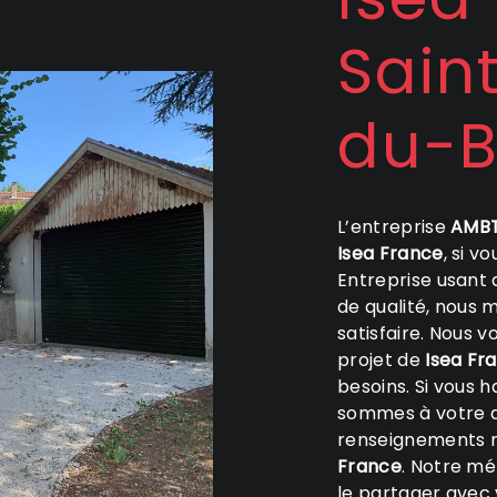
Sain
du-B
L’entreprise
AMBT
Isea France
, si v
Entreprise usant 
de qualité, nous 
satisfaire. Nous 
projet de
Isea Fr
besoins. Si vous 
sommes à votre d
renseignements n
France
. Notre mé
le partager avec